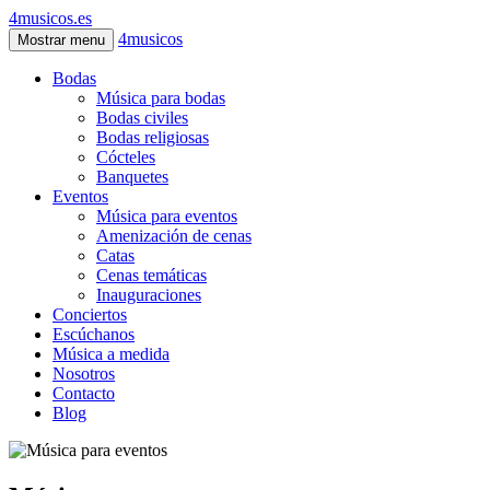
4musicos.es
4musicos
Mostrar menu
Bodas
Música para bodas
Bodas civiles
Bodas religiosas
Cócteles
Banquetes
Eventos
Música para eventos
Amenización de cenas
Catas
Cenas temáticas
Inauguraciones
Conciertos
Escúchanos
Música a medida
Nosotros
Contacto
Blog