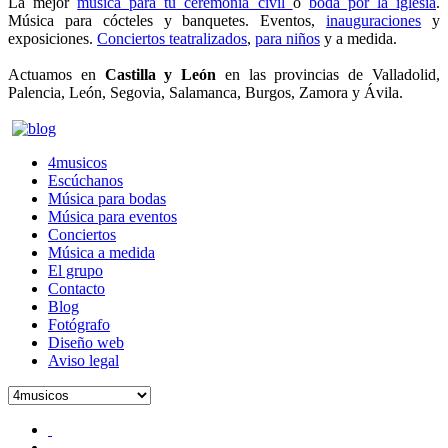
La mejor
música para tu ceremonia civil
o
boda por la iglesia
.
Música para cócteles y banquetes. Eventos,
inauguraciones
y
exposiciones.
Conciertos teatralizados
,
para niños
y a medida.
4musicos.es
Actuamos en
Castilla y León
en las provincias de Valladolid,
Palencia, León, Segovia, Salamanca, Burgos, Zamora y Ávila.
4musicos.es
4musicos
Escúchanos
Música para bodas
Música para eventos
Conciertos
Música a medida
El grupo
Contacto
Blog
Fotógrafo
Diseño web
Aviso legal