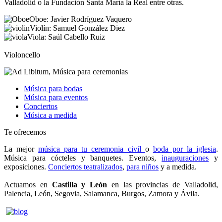
Valladolid o la Fundación Santa María la Real entre otras.
Oboe: Javier Rodríguez Vaquero
Violín: Samuel González Diez
Viola: Saúl Cabello Ruiz
Violoncello
Música para bodas
Música para eventos
Conciertos
Música a medida
Te ofrecemos
La mejor
música para tu ceremonia civil
o
boda por la iglesia
.
Música para cócteles y banquetes. Eventos,
inauguraciones
y
exposiciones.
Conciertos teatralizados
,
para niños
y a medida.
4musicos.es
Actuamos en
Castilla y León
en las provincias de Valladolid,
Palencia, León, Segovia, Salamanca, Burgos, Zamora y Ávila.
4musicos.es