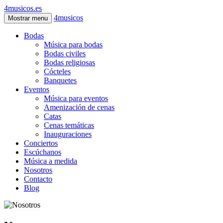
4musicos.es
4musicos
Mostrar menu
Bodas
Música para bodas
Bodas civiles
Bodas religiosas
Cócteles
Banquetes
Eventos
Música para eventos
Amenización de cenas
Catas
Cenas temáticas
Inauguraciones
Conciertos
Escúchanos
Música a medida
Nosotros
Contacto
Blog