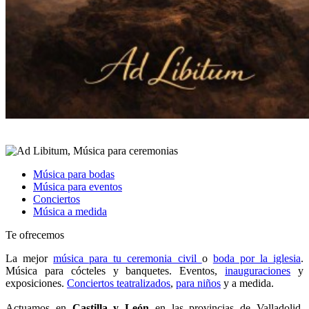
Música para bodas
Música para eventos
Conciertos
Música a medida
Te ofrecemos
La mejor
música para tu ceremonia civil
o
boda por la iglesia
.
Música para cócteles y banquetes. Eventos,
inauguraciones
y
exposiciones.
Conciertos teatralizados
,
para niños
y a medida.
4musicos.es
Actuamos en
Castilla y León
en las provincias de Valladolid,