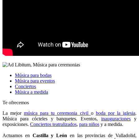
Música para bodas
Música para eventos
Conciertos
Música a medida
Te ofrecemos
La mejor
música para tu ceremonia civil
o
boda por la iglesia
.
Música para cócteles y banquetes. Eventos,
inauguraciones
y
exposiciones.
Conciertos teatralizados
,
para niños
y a medida.
4musicos.es
Actuamos en
Castilla y León
en las provincias de Valladolid,