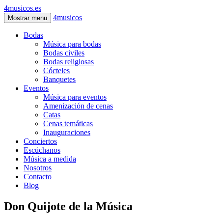
4musicos.es
4musicos
Mostrar menu
Bodas
Música para bodas
Bodas civiles
Bodas religiosas
Cócteles
Banquetes
Eventos
Música para eventos
Amenización de cenas
Catas
Cenas temáticas
Inauguraciones
Conciertos
Escúchanos
Música a medida
Nosotros
Contacto
Blog
Don Quijote de la Música