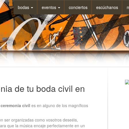
bodas
eventos
conciertos
escúchanos
m
ia de tu boda civil en
a
ceremonia civil
es en alguno de los magníficos
den ser organizadas como vosotros deseéis,
á para que la música encaje perfectamente en un