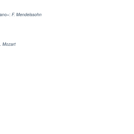
rano»:
F. Mendelssohn
. Mozart