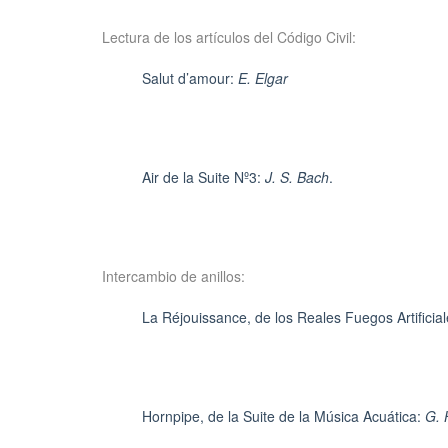
Lectura de los artículos del Código Civil:
Salut d’amour:
E. Elgar
Air de la Suite Nº3:
J. S. Bach
.
Intercambio de anillos:
La Réjouissance, de los Reales Fuegos Artificia
Hornpipe, de la Suite de la Música Acuática:
G. 