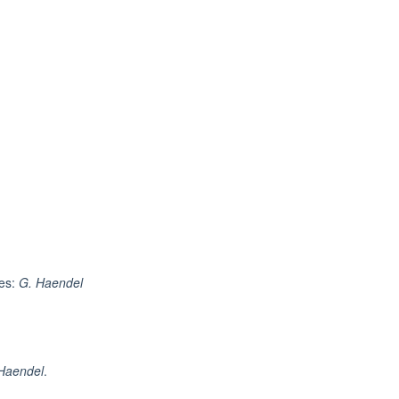
les:
G. Haendel
Haendel
.