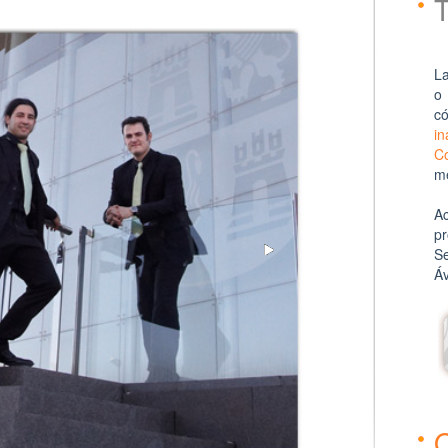
L
c
in
Co
m
4
A
pr
S
Áv
4
O