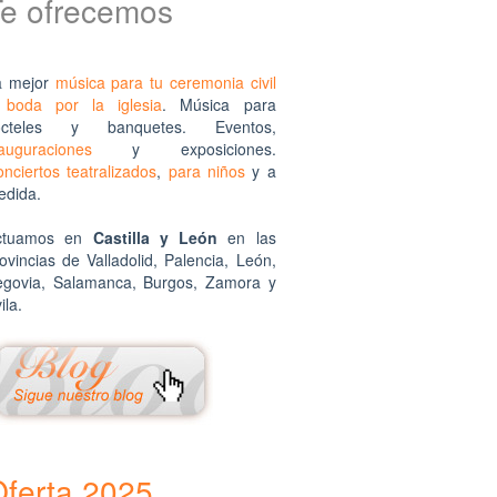
Te ofrecemos
a mejor
música para tu ceremonia civil
o
boda por la iglesia
. Música para
ócteles y banquetes. Eventos,
auguraciones
y exposiciones.
nciertos teatralizados
,
para niños
y a
edida.
musicos.es
ctuamos en
Castilla y León
en las
ovincias de Valladolid, Palencia, León,
egovia, Salamanca, Burgos, Zamora y
ila.
musicos.es
ferta 2025