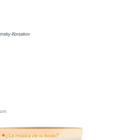
imsky-Korsakov
tum.
¿La música de tu boda?