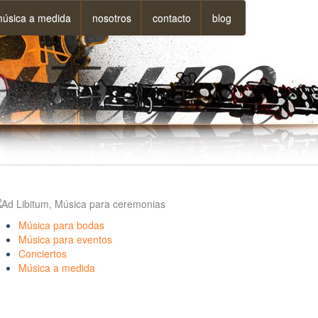
úsica a medida
nosotros
contacto
blog
Música para bodas
Música para eventos
Conciertos
Música a medida