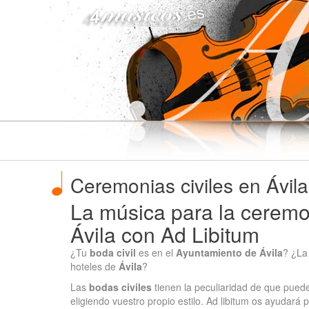
4musicos.es
Ceremonias civiles en Ávila
La música para la ceremon
Ávila con Ad Libitum
¿Tu
boda civil
es en el
Ayuntamiento de Ávila
? ¿L
hoteles de
Ávila
?
Las
bodas civiles
tienen la peculiaridad de que pue
eligiendo vuestro propio estilo. Ad libitum os ayudar