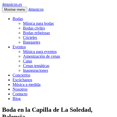
4musicos.es
4musicos
Mostrar menu
Bodas
Música para bodas
Bodas civiles
Bodas religiosas
Cócteles
Banquetes
Eventos
Música para eventos
Amenización de cenas
Catas
Cenas temáticas
Inauguraciones
Conciertos
Escúchanos
Música a medida
Nosotros
Contacto
Blog
Boda en la Capilla de La Soledad,
Palencia