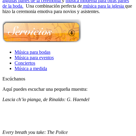
algunas partes de la ceremonia
y
música moderna para otras partes
de la boda.
Una combinación perfecta de
música para la iglesia
que
hizo la ceremonia emotiva para novios y asistentes.
Música para bodas
Música para eventos
Conciertos
Música a medida
Escúchanos
Aquí puedes escuchar una pequeña muestra:
Lascia ch’io pianga, de Rinaldo: G. Haendel
Every breath you take: The Police