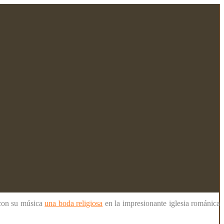
con su música
una boda religiosa
en la impresionante iglesia románica