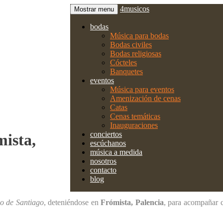
4musicos
Mostrar menu
bodas
Música para bodas
Bodas civiles
Bodas religiosas
Cócteles
Banquetes
eventos
Música para eventos
Amenización de cenas
Catas
Cenas temáticas
Inauguraciones
conciertos
mista,
escúchanos
música a medida
nosotros
contacto
blog
o de Santiago
, deteniéndose en
Frómista, Palencia
, para acompañar 