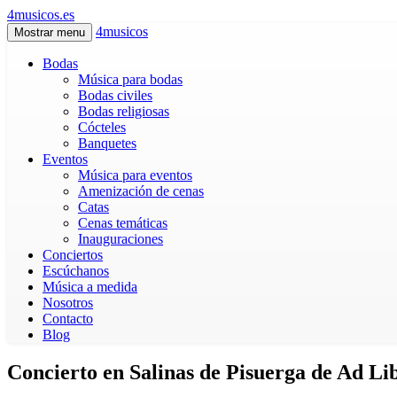
4musicos.es
4musicos
Mostrar menu
Bodas
Música para bodas
Bodas civiles
Bodas religiosas
Cócteles
Banquetes
Eventos
Música para eventos
Amenización de cenas
Catas
Cenas temáticas
Inauguraciones
Conciertos
Escúchanos
Música a medida
Nosotros
Contacto
Blog
Concierto en Salinas de Pisuerga de Ad Li