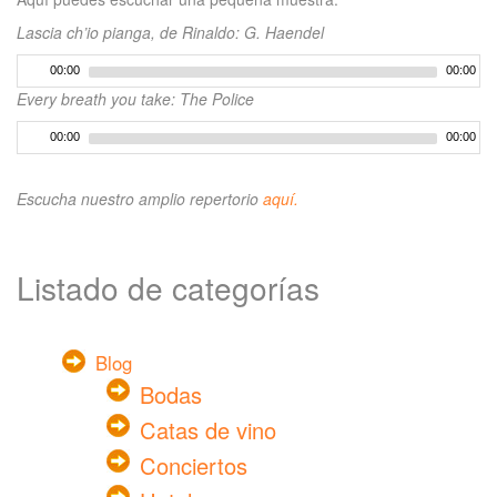
Lascia ch’io pianga, de Rinaldo: G. Haendel
00:00
00:00
Every breath you take: The Police
00:00
00:00
Escucha nuestro amplio repertorio
aquí.
Listado de categorías
Blog
Bodas
Catas de vino
Conciertos