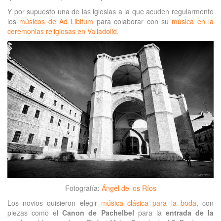
Y por supuesto una de las iglesias a la que acuden regularmente
los
músicos de Ad Libitum
para colaborar con su
música en la
ceremonias religiosas en Valladolid
.
Fotografía:
Ángel de los Ríos
Los novios quisieron elegir
música clásica para la boda
, con
piezas como el
Canon de Pachelbel
para la
entrada de la