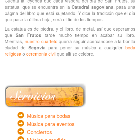
Cuenta la leyenda que cada víspera del día de San Frutos, su
estatua, que se encuentra en la
Catedral segoviana
, pasa una
página del libro que está sujetando. Y dice la tradición que el día
que pase la última hoja, será el fin de los tiempos.
La estatua es de piedra, y el libro, de metal, así que esperamos
que
San Frutos
tarde mucho tiempo en acabar su libro.
Mientras,
nuestro cuarteto
querrá seguir acercándose a la bonita
ciudad de
Segovia
para poner su música a cualquier
boda
religiosa
o
ceremonia civil
que allí se celebre.
Música para bodas
Música para eventos
Conciertos
Música a medida