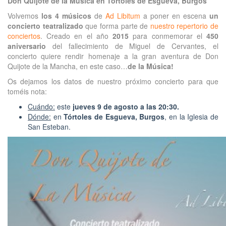
Don Quijote de la Música en Tórtoles de Esgueva, Burgos
Volvemos
los 4 músicos
de
Ad Libitum
a poner en escena
un
concierto teatralizado
que forma parte de
nuestro repertorio de
conciertos
. Creado en el año
2015
para conmemorar el
450
aniversario
del fallecimiento de Miguel de Cervantes, el
concierto quiere rendir homenaje a la gran aventura de Don
Quijote de la Mancha, en este caso…
de la Música!
Os dejamos los datos de nuestro próximo concierto para que
toméis nota:
Cuándo:
este
jueves 9 de agosto a las 20:30.
Dónde:
en
Tórtoles de Esgueva, Burgos
, en la Iglesia de
San Esteban.