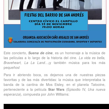
Este concierto,
Suena de cine
, es un homenaje a la música de
las películas a lo largo de la historia del cine.
La vida es bella,
Braveheart, La La Land
…¡y también música para los más
pequeños!
Para ir abriendo boca, os dejamos una de nuestras piezas
favoritas y de las más divertidas: la música que interpretaba la
banda de la cantina de Mos Eisley, en el planeta Tatooine,
perteneciente a la película
Star Wars
(Episodio IV,
Una nueva
esperanza
), compuesta por John Williams: