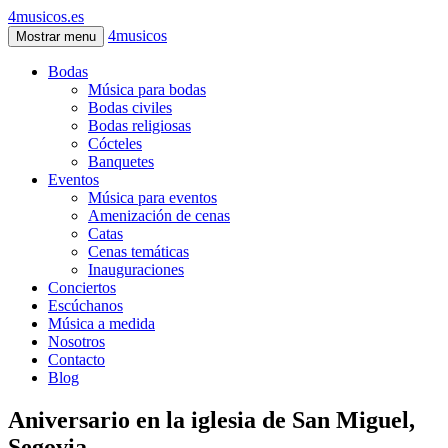
4musicos.es
4musicos
Mostrar menu
Bodas
Música para bodas
Bodas civiles
Bodas religiosas
Cócteles
Banquetes
Eventos
Música para eventos
Amenización de cenas
Catas
Cenas temáticas
Inauguraciones
Conciertos
Escúchanos
Música a medida
Nosotros
Contacto
Blog
Aniversario en la iglesia de San Miguel,
Segovia