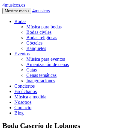
4musicos.es
4musicos
Mostrar menu
Bodas
Música para bodas
Bodas civiles
Bodas religiosas
Cócteles
Banquetes
Eventos
Música para eventos
Amenización de cenas
Catas
Cenas temáticas
Inauguraciones
Conciertos
Escúchanos
Música a medida
Nosotros
Contacto
Blog
Boda Caserío de Lobones