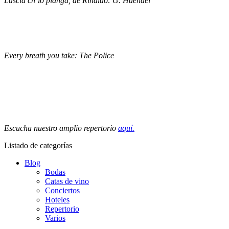
Lascia ch’io pianga, de Rinaldo: G. Haendel
Every breath you take: The Police
Escucha nuestro amplio repertorio
aquí.
Listado de categorías
Blog
Bodas
Catas de vino
Conciertos
Hoteles
Repertorio
Varios