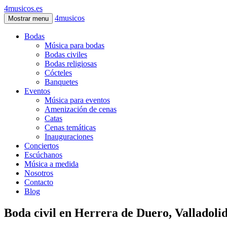
4musicos.es
4musicos
Mostrar menu
Bodas
Música para bodas
Bodas civiles
Bodas religiosas
Cócteles
Banquetes
Eventos
Música para eventos
Amenización de cenas
Catas
Cenas temáticas
Inauguraciones
Conciertos
Escúchanos
Música a medida
Nosotros
Contacto
Blog
Boda civil en Herrera de Duero, Valladoli