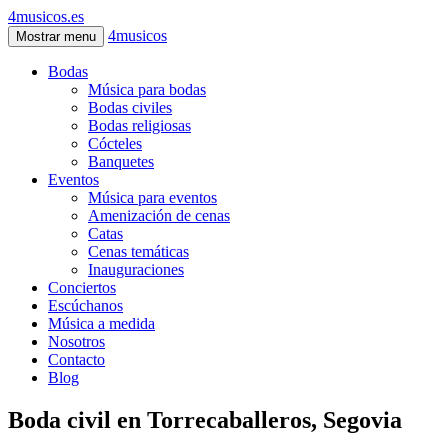
4musicos.es
4musicos
Mostrar menu
Bodas
Música para bodas
Bodas civiles
Bodas religiosas
Cócteles
Banquetes
Eventos
Música para eventos
Amenización de cenas
Catas
Cenas temáticas
Inauguraciones
Conciertos
Escúchanos
Música a medida
Nosotros
Contacto
Blog
Boda civil en Torrecaballeros, Segovia