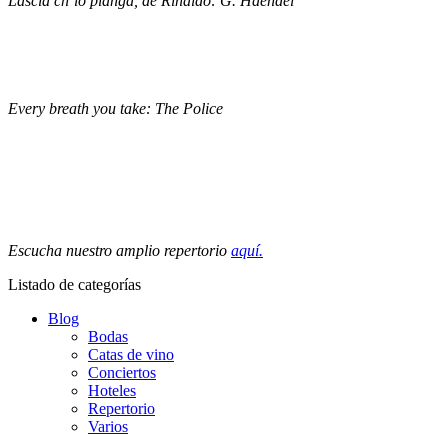
Lascia ch’io pianga, de Rinaldo: G. Haendel
Every breath you take: The Police
Escucha nuestro amplio repertorio
aquí.
Listado de categorías
Blog
Bodas
Catas de vino
Conciertos
Hoteles
Repertorio
Varios