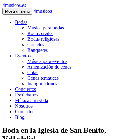
4musicos.es
4musicos
Mostrar menu
Bodas
Música para bodas
Bodas civiles
Bodas religiosas
Cócteles
Banquetes
Eventos
Música para eventos
Amenización de cenas
Catas
Cenas temáticas
Inauguraciones
Conciertos
Escúchanos
Música a medida
Nosotros
Contacto
Blog
Boda en la Iglesia de San Benito,
Valladolid