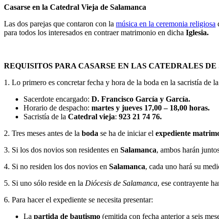
Casarse en la Catedral Vieja de Salamanca
Las dos parejas que contaron con la
música en la ceremonia religiosa
para todos los interesados en contraer matrimonio en dicha
Iglesia.
REQUISITOS PARA CASARSE EN LAS CATEDRALES D
1. Lo primero es concretar fecha y hora de la boda en la sacristía de l
Sacerdote encargado:
D. Francisco García y García.
Horario de despacho:
martes y jueves 17,00 – 18,00 horas.
Sacristía de la
Catedral vieja
:
923 21 74 76.
2. Tres meses antes de la
boda
se ha de iniciar el
expediente matrim
3. Si los dos novios son residentes en
Salamanca
, ambos harán junto
4. Si no residen los dos novios en
Salamanca
, cada uno hará su medi
5. Si uno sólo reside en la
Diócesis de Salamanca
, ese contrayente h
6. Para hacer el expediente se necesita presentar:
La
partida de bautismo
(emitida con fecha anterior a seis mese