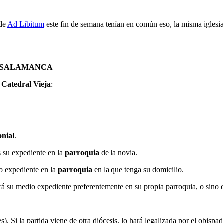
de
Ad Libitum
este fin de semana tenían en común eso, la misma iglesia
E SALAMANCA
a
Catedral Vieja
:
onial
.
s su expediente en la
parroquia
de la novia.
o expediente en la
parroquia
en la que tenga su domicilio.
ará su medio expediente preferentemente en su propia parroquia, o sino 
s). Si la partida viene de otra diócesis, lo hará legalizada por el obispa