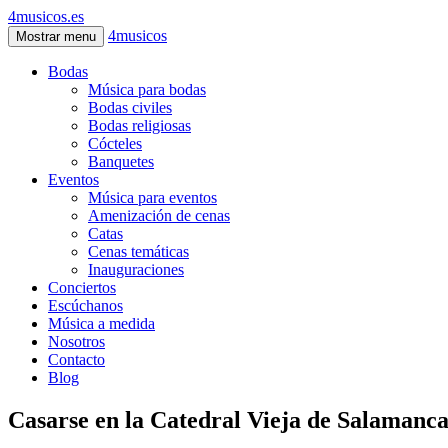
4musicos.es
4musicos
Mostrar menu
Bodas
Música para bodas
Bodas civiles
Bodas religiosas
Cócteles
Banquetes
Eventos
Música para eventos
Amenización de cenas
Catas
Cenas temáticas
Inauguraciones
Conciertos
Escúchanos
Música a medida
Nosotros
Contacto
Blog
Casarse en la Catedral Vieja de Salamanc