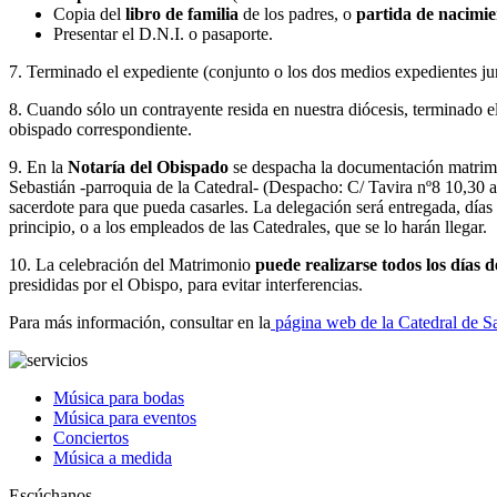
Copia del
libro de familia
de los padres, o
partida de nacimie
Presentar el D.N.I. o pasaporte.
7. Terminado el expediente (conjunto o los dos medios expedientes jun
8. Cuando sólo un contrayente resida en nuestra diócesis, terminado e
obispado correspondiente.
9. En la
Notaría del Obispado
se despacha la documentación matrimo
Sebastián -parroquia de la Catedral- (Despacho: C/ Tavira nº8 10,30 a
sacerdote para que pueda casarles. La delegación será entregada, días 
principio, o a los empleados de las Catedrales, que se lo harán llegar.
10. La celebración del Matrimonio
puede realizarse todos los días 
presididas por el Obispo, para evitar interferencias.
Para más información, consultar en la
página web de la Catedral de 
Música para bodas
Música para eventos
Conciertos
Música a medida
Escúchanos