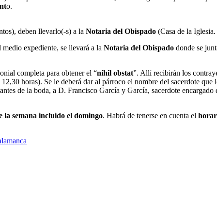
nt
o.
tos), deben llevarlo(-s) a la
Notaria del Obispado
(Casa de la Iglesia.
l medio expediente, se llevará a la
Notaria del Obispado
donde se junt
nial completa para obtener el “
nihil obstat
”. Allí recibirán los contr
 12,30 horas). Se le deberá dar al párroco el nombre del sacerdote que l
antes de la boda, a D. Francisco García y García, sacerdote encargado de
de la semana incluido el domingo
. Habrá de tenerse en cuenta el
hora
Salamanca