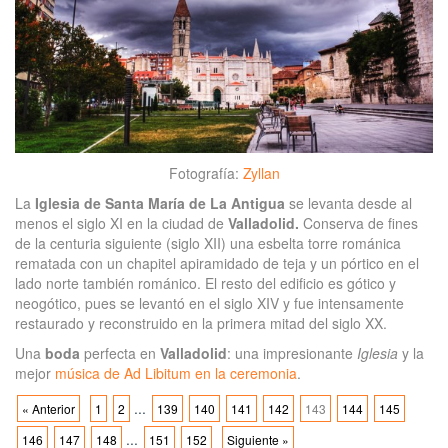
Fotografía:
Zyllan
La
Iglesia de Santa María de La Antigua
se levanta desde al
menos el siglo XI en la ciudad de
Valladolid.
Conserva de fines
de la centuria siguiente (siglo XII) una esbelta torre románica
rematada con un chapitel apiramidado de teja y un pórtico en el
lado norte también románico. El resto del edificio es gótico y
neogótico, pues se levantó en el siglo XIV y fue intensamente
restaurado y reconstruido en la primera mitad del siglo XX
.
Una
boda
perfecta en
Valladolid
: una impresionante
Iglesia
y la
mejor
música de Ad Libitum en la ceremonia
.
...
« Anterior
1
2
139
140
141
142
143
144
145
...
146
147
148
151
152
Siguiente »