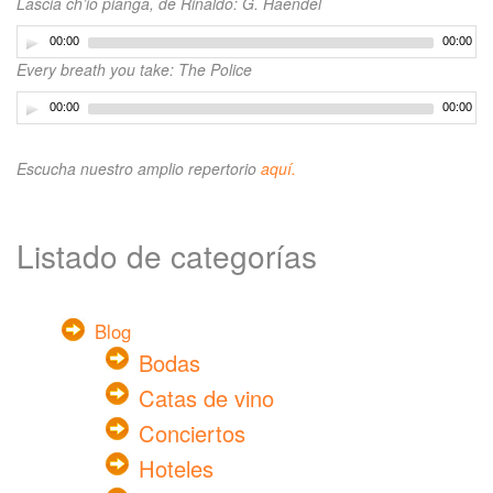
Lascia ch’io pianga, de Rinaldo: G. Haendel
00:00
00:00
Every breath you take: The Police
00:00
00:00
Escucha nuestro amplio repertorio
aquí.
Listado de categorías
Blog
Bodas
Catas de vino
Conciertos
Hoteles