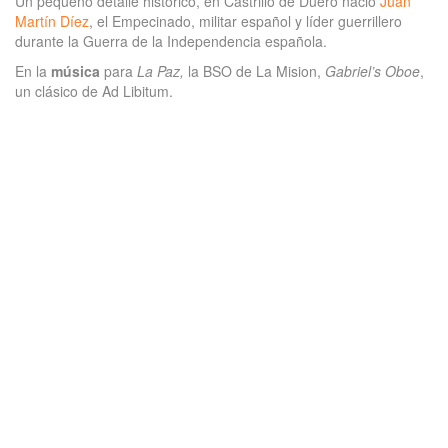
Un pequeño detalle histórico, en Castrillo de Duero nació
Juan
Martín Díez
, el Empecinado, militar español y líder guerrillero
durante la Guerra de la Independencia española.
En la
música
para
La Paz,
la BSO de La Mision,
Gabriel’s Oboe
,
un clásico de Ad Libitum.