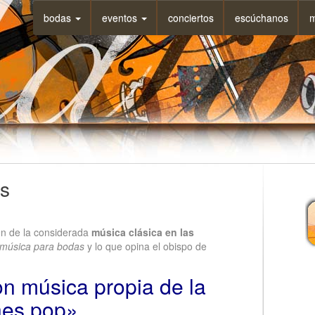
bodas
eventos
conciertos
escúchanos
m
as
en de la considerada
música clásica en las
música para bodas
y lo que opina el obispo de
n música propia de la
ones pop»