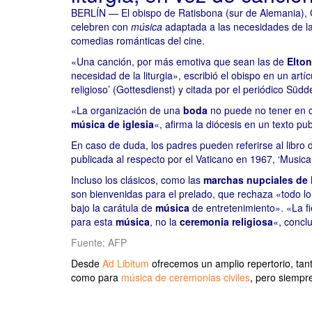
BERLÍN — El obispo de Ratisbona (sur de Alemania), 
celebren con
música
adaptada a las necesidades de la 
comedias románticas del cine.
«Una canción, por más emotiva que sean las de
Elto
necesidad de la liturgia», escribió el obispo en un artíc
religioso’ (Gottesdienst) y citada por el periódico Süd
«La organización de una
boda
no puede no tener en c
música de iglesia
«, afirma la diócesis en un texto pu
En caso de duda, los padres pueden referirse al libro
publicada al respecto por el Vaticano en 1967, ‘Musi
Incluso los clásicos, como las
marchas nupciales de
son bienvenidas para el prelado, que rechaza «todo lo 
bajo la carátula de
música
de entretenimiento». «La fi
para esta
música
, no la
ceremonia religiosa
«, concl
Fuente: AFP
Desde
Ad Libitum
ofrecemos un amplio repertorio, tant
como para
música de ceremonias civiles
, pero siempr