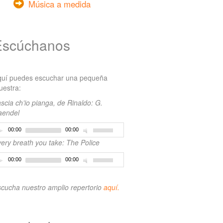
Música a medida
Escúchanos
quí puedes escuchar una pequeña
estra:
scia ch’io pianga, de Rinaldo: G.
aendel
00:00
00:00
ery breath you take: The Police
00:00
00:00
cucha nuestro amplio repertorio
aquí.