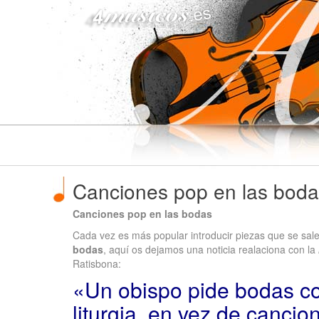
4musicos.es
Canciones pop en las bod
Canciones pop en las bodas
Cada vez es más popular introducir piezas que se sal
bodas
, aquí os dejamos una noticia realaciona con la
Ratisbona:
«Un obispo pide bodas co
liturgia, en vez de canci