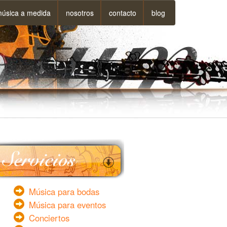
úsica a medida
nosotros
contacto
blog
Música para bodas
Música para eventos
Conciertos