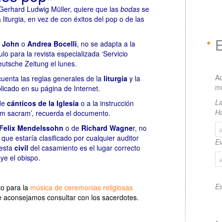
Gerhard Ludwig Müller, quiere que las
bodas
se
liturgia, en vez de con éxitos del pop o de las
n John
o
Andrea Bocelli
, no se adapta a la
ulo para la revista especializada ‘Servicio
deutsche Zeitung el lunes.
A
uenta las reglas generales de la
liturgia
y la
mu
blicado en su página de Internet.
La
 de
cánticos de la Iglesia
o a la instrucción
H
cam sacram’, recuerda el documento.
 Felix Mendelssohn
o de
Richard Wagne
r, no
que estaría clasificado por cualquier auditor
Ev
esta
civil
del casamiento es el lugar correcto
uye el obispo.
Es
o para la
música de ceremonias religiosas
e aconsejamos consultar con los sacerdotes.