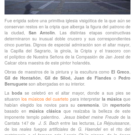
Fue erigida sobre una primitiva iglesia visigótica de la que aún se
conservan restos en la cripta que alberga la figura del patrono de
la ciudad,
San Antolín
. Las distintas etapas constructivas
determinaron su inusual doble crucero y sus correspondientes
cinco puertas. Dignos de especial admiración son el altar mayor,
la Capilla del Sagrario, la girola, la Cripta y el trascoro con
el políptico de Nuestra Señora de la Compasión de Jan Joest de
Calcar obra maestra de este pintor holandés.
Obras de maestros de la pintura y la escultura como
El Greco
,
Gil de Hontañón
,
Gil de Siloé,
Juan de Flandes
o
Pedro
Berruguete
son albergadas en su interior.
La
boda
se celebró en el altar mayor, donde a sus pies se
situaron
los músicos del cuarteto
para interpretar
la música
que
habían elegido los novios para su
ceremonia
. Un
repertorio
basado en
música clásica
que realzaba la belleza de este
imponente templo palentino.
Jesus bleibet meine Freude
de la
Cantata 147 de
J. S. Bach
entre las lecturas,
La Réjouissance
,
de los
reales fuegos artificiales
de
G. Haendel
en el rito del