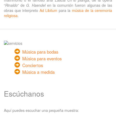
matrimonio o el famoso aria
Lascia Ch´io pianga
, de la ópera
“
Rinaldo
” de
G. Haendel
en la comunión fueron algunas de las
obras que interpreto
Ad Libitum
para la
música de la ceremonia
religiosa
.
Música para bodas
Música para eventos
Conciertos
Música a medida
Escúchanos
Aquí puedes escuchar una pequeña muestra: