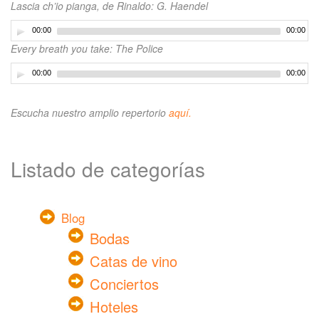
Lascia ch’io pianga, de Rinaldo: G. Haendel
00:00
00:00
Every breath you take: The Police
00:00
00:00
Escucha nuestro amplio repertorio
aquí.
Listado de categorías
Blog
Bodas
Catas de vino
Conciertos
Hoteles