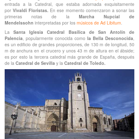
entrada a la Catedral, que estaba adornada exquisitamente
por
Vivaldi Floristas.
En ese momento comenzaron a sonar las
primeras notas de la
Marcha Nupcial de
Mendelssohn
interpretadas por los
músicos de Ad Libitum
.
La
Santa Iglesia Catedral Basílica de San Antolín de
Palencia
, popularmente conocida como
la Bella Desconocida
,
es un edificio de grandes proporciones, de 130 m de longitud, 50
m de anchura en el crucero y unos 43 m de altura en el ábside;
es por esto la tercera catedral más grande de España, después
de la
Catedral de Sevilla
y la
Catedral de Toledo.