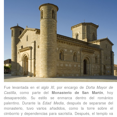
Fue levantada en el
siglo XI
, por encargo de
Doña Mayor de
Castilla
, como parte del
Monasterio de San Martín
, hoy
desaparecido. Su estilo se enmarca dentro del románico
palentino. Durante la
Edad Media
, después de separarse del
monasterio, tuvo varios añadidos, como la torre sobre el
cimborrio y dependencias para sacristía. Después, el templo va