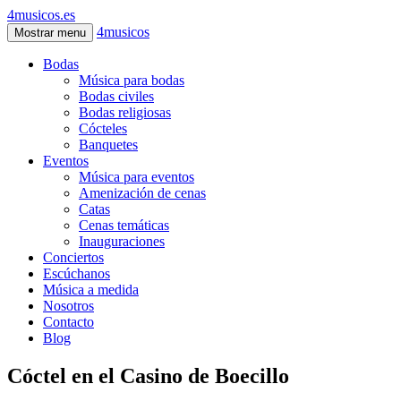
4musicos.es
4musicos
Mostrar menu
Bodas
Música para bodas
Bodas civiles
Bodas religiosas
Cócteles
Banquetes
Eventos
Música para eventos
Amenización de cenas
Catas
Cenas temáticas
Inauguraciones
Conciertos
Escúchanos
Música a medida
Nosotros
Contacto
Blog
Cóctel en el Casino de Boecillo