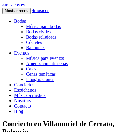
4musicos.es
4musicos
Mostrar menu
Bodas
Música para bodas
Bodas civiles
Bodas religiosas
Cócteles
Banquetes
Eventos
Música para eventos
Amenización de cenas
Catas
Cenas temáticas
Inauguraciones
Conciertos
Escúchanos
Música a medida
Nosotros
Contacto
Blog
Concierto en Villamuriel de Cerrato,
Palencia