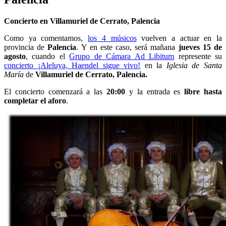
Concierto en Villamuriel de Cerrato, Palencia
Como ya comentamos,
los 4 músicos
vuelven a actuar en la
provincia de
Palencia
. Y en este caso, será mañana
jueves 15 de
agosto
, cuando el
Grupo de Cámara Ad Libitum
represente su
concierto ¡Aleluya, Haendel sigue vivo!
en la
Iglesia de Santa
María
de
Villamuriel de Cerrato, Palencia.
El concierto comenzará a las
20:00
y la entrada es
libre hasta
completar el aforo
.