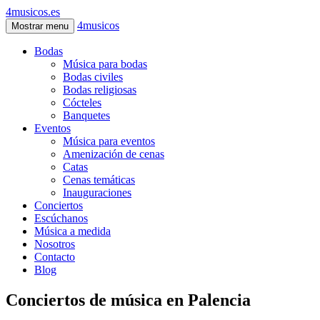
4musicos.es
4musicos
Mostrar menu
Bodas
Música para bodas
Bodas civiles
Bodas religiosas
Cócteles
Banquetes
Eventos
Música para eventos
Amenización de cenas
Catas
Cenas temáticas
Inauguraciones
Conciertos
Escúchanos
Música a medida
Nosotros
Contacto
Blog
Conciertos de música en Palencia