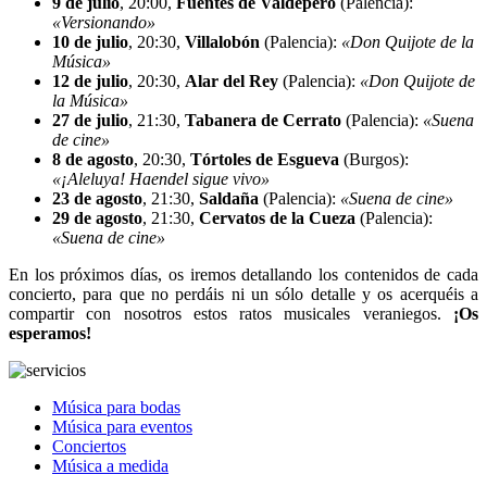
9 de julio
, 20:00,
Fuentes de Valdepero
(Palencia):
«Versionando»
10 de julio
, 20:30,
Villalobón
(Palencia):
«Don Quijote de la
Música»
12 de julio
, 20:30,
Alar del Rey
(Palencia):
«Don Quijote de
la Música»
27 de julio
, 21:30,
Tabanera de Cerrato
(Palencia):
«Suena
de cine»
8 de agosto
, 20:30,
Tórtoles de Esgueva
(Burgos):
«¡Aleluya! Haendel sigue vivo»
23 de agosto
, 21:30,
Saldaña
(Palencia):
«Suena de cine»
29 de agosto
, 21:30,
Cervatos de la Cueza
(Palencia):
«Suena de cine»
En los próximos días, os iremos detallando los contenidos de cada
concierto, para que no perdáis ni un sólo detalle y os acerquéis a
compartir con nosotros estos ratos musicales veraniegos.
¡Os
esperamos!
Música para bodas
Música para eventos
Conciertos
Música a medida