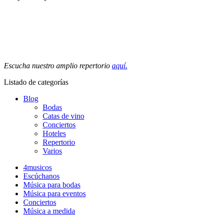
Escucha nuestro amplio repertorio
aquí.
Listado de categorías
Blog
Bodas
Catas de vino
Conciertos
Hoteles
Repertorio
Varios
4musicos
Escúchanos
Música para bodas
Música para eventos
Conciertos
Música a medida