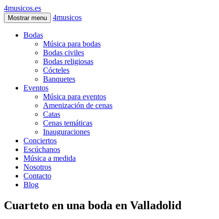
4musicos.es
4musicos
Mostrar menu
Bodas
Música para bodas
Bodas civiles
Bodas religiosas
Cócteles
Banquetes
Eventos
Música para eventos
Amenización de cenas
Catas
Cenas temáticas
Inauguraciones
Conciertos
Escúchanos
Música a medida
Nosotros
Contacto
Blog
Cuarteto en una boda en Valladolid