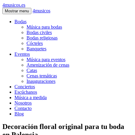
4musicos.es
4musicos
Mostrar menu
Bodas
Música para bodas
Bodas civiles
Bodas religiosas
Cócteles
Banquetes
Eventos
Música para eventos
Amenización de cenas
Catas
Cenas temáticas
Inauguraciones
Conciertos
Escúchanos
Música a medida
Nosotros
Contacto
Blog
Decoración floral original para tu boda
en Palencia