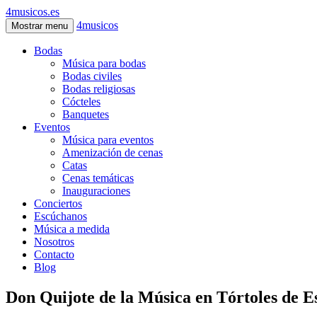
4musicos.es
4musicos
Mostrar menu
Bodas
Música para bodas
Bodas civiles
Bodas religiosas
Cócteles
Banquetes
Eventos
Música para eventos
Amenización de cenas
Catas
Cenas temáticas
Inauguraciones
Conciertos
Escúchanos
Música a medida
Nosotros
Contacto
Blog
Don Quijote de la Música en Tórtoles de E