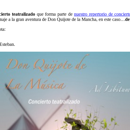
ierto teatralizado
que forma parte de
nuestro repertorio de conciert
enaje a la gran aventura de Don Quijote de la Mancha, en este caso…
de
ta:
 Esteban.