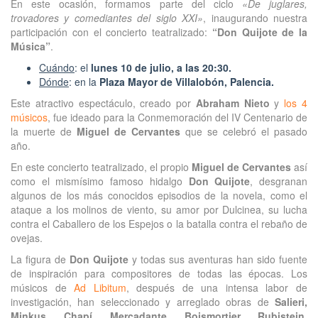
En este ocasión, formamos parte del ciclo
«De juglares,
trovadores y comediantes del siglo XXI»
, inaugurando nuestra
participación con el concierto teatralizado:
“Don Quijote de la
Música”
.
Cuándo
: el
lunes 10 de julio, a las 20:30.
Dónde
: en la
Plaza Mayor de Villalobón, Palencia.
Este atractivo espectáculo, creado por
Abraham Nieto
y
los 4
músicos
, fue ideado para la Conmemoración del IV Centenario de
la muerte de
Miguel de Cervantes
que se celebró el pasado
año.
En este concierto teatralizado, el propio
Miguel de Cervantes
así
como el mismísimo famoso hidalgo
Don Quijote
, desgranan
algunos de los más conocidos episodios de la novela, como el
ataque a los molinos de viento, su amor por Dulcinea, su lucha
contra el Caballero de los Espejos o la batalla contra el rebaño de
ovejas.
La figura de
Don Quijote
y todas sus aventuras han sido fuente
de inspiración para compositores de todas las épocas. Los
músicos de
Ad Libitum
, después de una intensa labor de
investigación, han seleccionado y arreglado obras de
Salieri,
Minkus, Chapí, Mercadante, Boismortier, Rubistein,