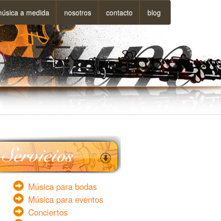
úsica a medida
nosotros
contacto
blog
Música para bodas
Música para eventos
Conciertos