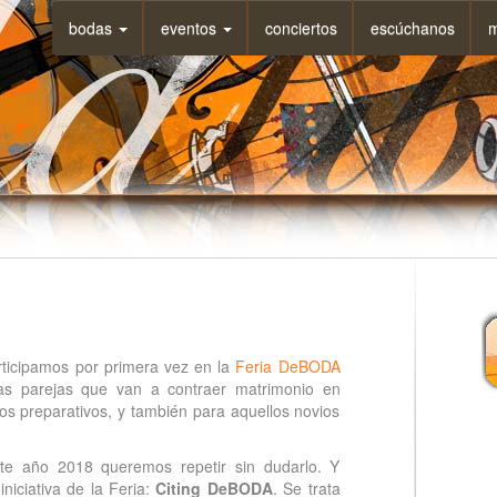
bodas
eventos
conciertos
escúchanos
m
ticipamos por primera vez en la
Feria DeBODA
las parejas que van a contraer matrimonio en
os preparativos, y también para aquellos novios
ste año 2018 queremos repetir sin dudarlo. Y
niciativa de la Feria:
Citing DeBODA
. Se trata