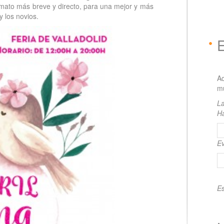
rmato más breve y directo, para una mejor y más
y los novios.
A
mu
La
H
Ev
Es