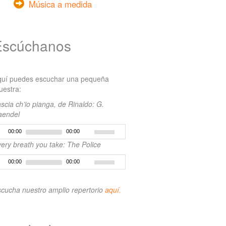
Música a medida
Escúchanos
quí puedes escuchar una pequeña
estra:
scia ch’io pianga, de Rinaldo: G.
aendel
00:00
00:00
ery breath you take: The Police
00:00
00:00
cucha nuestro amplio repertorio
aquí.