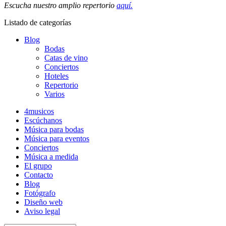
Escucha nuestro amplio repertorio
aquí.
Listado de categorías
Blog
Bodas
Catas de vino
Conciertos
Hoteles
Repertorio
Varios
4musicos
Escúchanos
Música para bodas
Música para eventos
Conciertos
Música a medida
El grupo
Contacto
Blog
Fotógrafo
Diseño web
Aviso legal