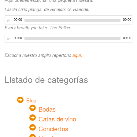
Lascia ch’io pianga, de Rinaldo: G. Haendel
00:00
00:00
Every breath you take: The Police
00:00
00:00
Escucha nuestro amplio repertorio
aquí.
Listado de categorías
Blog
Bodas
Catas de vino
Conciertos