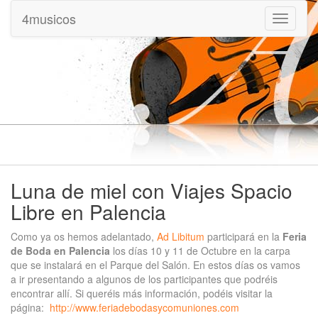
4musicos
Mostrar
menu
Luna de miel con Viajes Spacio
Libre en Palencia
Como ya os hemos adelantado,
Ad Libitum
participará en la
Feria
de Boda en Palencia
los días 10 y 11 de Octubre en la carpa
que se instalará en el Parque del Salón. En estos días os vamos
a ir presentando a algunos de los participantes que podréis
encontrar allí. Si queréis más información, podéis visitar la
página:
http://www.feriadebodasycomuniones.com