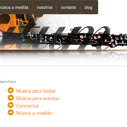
úsica a medida
nosotros
contacto
blog
Música para bodas
Música para eventos
Conciertos
Música a medida