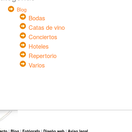
Blog
Bodas
Catas de vino
Conciertos
Hoteles
Repertorio
Varios
acto
Blog
Fotógrafo
Diseño web
Aviso legal