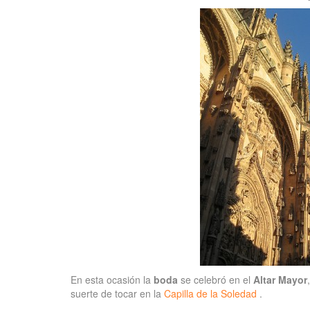
En esta ocasión la
boda
se celebró en el
Altar Mayor
suerte de tocar en la
Capilla de la Soledad
.