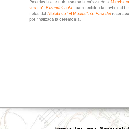
Pasadas las 13.00h, sonaba la música de la
Marcha nu
verano”:
F.Mendelssohn
para recibir a la novia, del b
notas del
Alleluia de “El Mesías”:
G. Haendel
resonaba
por finalizada la
ceremonia
.
4musicos
Escúchanos
Música para bod