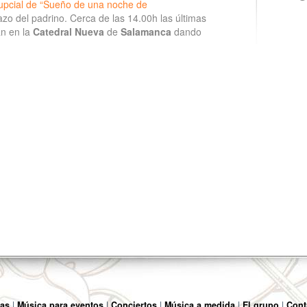
pcial de “Sueño de una noche de
razo del padrino. Cerca de las 14.00h las últimas
n en la
Catedral Nueva
de
Salamanca
dando
as
Música para eventos
Conciertos
Música a medida
El grupo
Cont