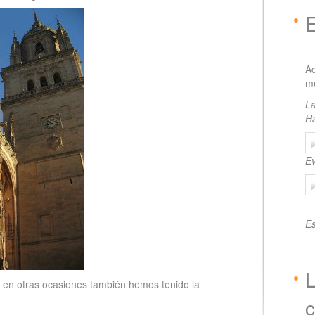
A
mu
La
H
Ev
Es
L
, en otras ocasiones también hemos tenido la
c