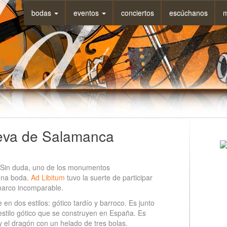
bodas
eventos
conciertos
escúchanos
m
ueva de Salamanca
. Sin duda, uno de los monumentos
 una boda.
Ad Libitum
tuvo la suerte de participar
arco incomparable.
 en dos estilos: gótico tardío y barroco. Es junto
estilo gótico que se construyen en España. Es
y el dragón con un helado de tres bolas.