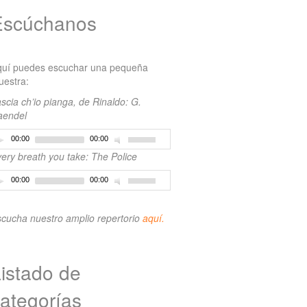
Escúchanos
quí puedes escuchar una pequeña
estra:
scia ch’io pianga, de Rinaldo: G.
aendel
00:00
00:00
ery breath you take: The Police
00:00
00:00
cucha nuestro amplio repertorio
aquí.
istado de
ategorías