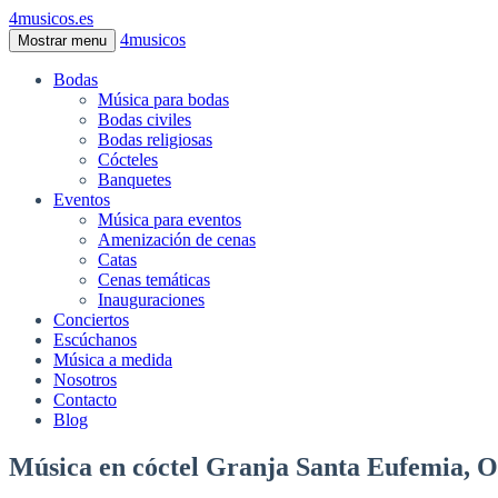
4musicos.es
4musicos
Mostrar menu
Bodas
Música para bodas
Bodas civiles
Bodas religiosas
Cócteles
Banquetes
Eventos
Música para eventos
Amenización de cenas
Catas
Cenas temáticas
Inauguraciones
Conciertos
Escúchanos
Música a medida
Nosotros
Contacto
Blog
Música en cóctel Granja Santa Eufemia, 