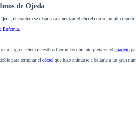
Olmos de Ojeda
Ojeda, el cuarteto se dispuso a amenizar el
cóctel
con su amplio repertor
a Eufemia.
 un largo etcétera de estilos fueron los que interpretaron el
cuarteto
par
odoble para terminar el
cóctel
que hizo animarse a bailarle a un gran núm