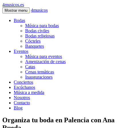
4musicos.es
4musicos
Mostrar menu
Bodas
Música para bodas
Bodas civiles
Bodas religiosas
Cócteles
Banquetes
Eventos
Música para eventos
Amenización de cenas
Catas
Cenas temáticas
Inauguraciones
Conciertos
Escúchanos
Música a medida
Nosotros
Contacto
Blog
Organiza tu boda en Palencia con Ana
Rueda