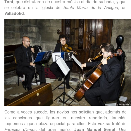
Toni
, que disfrutaron de nuestra música el día de su boda, y que
se celebró en la iglesia de
Santa María de la Antigua
, en
Valladolid
.
Como a veces sucede, los novios nos solicitan que, además de
las canciones que figuran en nuestro repertorio, también
toquemos alguna pieza especial para ellos. Esta vez se trató de
Paraules d’amor
, del gran músico
Joan Manuel Serrat
. Una