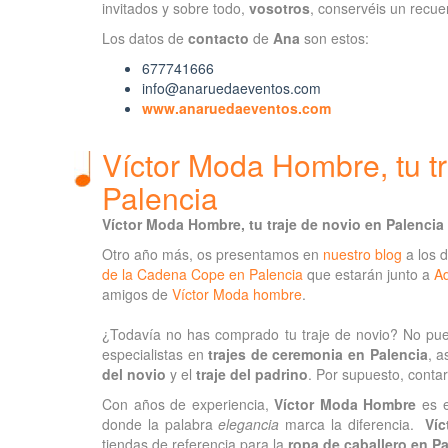
invitados y sobre todo,
vosotros
, conservéis un recuer
Los datos de
contacto
de
Ana
son estos:
677741666
info@anaruedaeventos.com
www.anaruedaeventos.com
Víctor Moda Hombre, tu tr
Palencia
Víctor Moda Hombre, tu traje de novio en Palencia
Otro año más, os presentamos en
nuestro blog
a los 
de la Cadena Cope en Palencia
que estarán junto a
Ad
amigos de
Víctor Moda hombre
.
¿Todavía no has comprado tu traje de novio? No pue
especialistas en
trajes de ceremonia en Palencia
, a
del novio
y el
traje del padrino
. Por supuesto, contar
Con años de experiencia,
Víctor Moda Hombre
es e
donde la palabra
elegancia
marca la diferencia.
Ví
tiendas de referencia para la
ropa de caballero en Pa