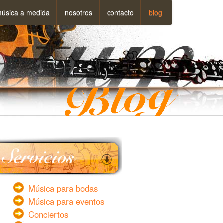
úsica a medida
nosotros
contacto
blog
Música para bodas
Música para eventos
Conciertos