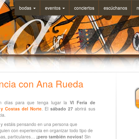
bodas
eventos
conciertos
escúchanos
m
encia con Ana Rueda
 días para que tenga lugar la
VI Feria de
y Costas del Norte
. El
sábado 27
abrirá sus
ia.
a y estáis pensando en una persona que
lguien con experiencia en organizar todo tipo de
sas, particulares…
¡pero también novios!
Sin