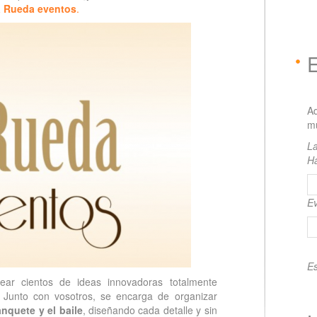
 Rueda eventos
.
A
mu
La
H
Ev
Es
ar cientos de ideas innovadoras totalmente
 Junto con vosotros, se encarga de organizar
nquete y el baile
, diseñando cada detalle y sin