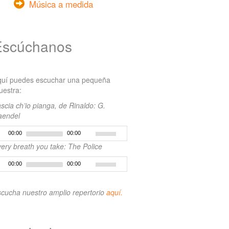
Música a medida
Escúchanos
quí puedes escuchar una pequeña
estra:
scia ch’io pianga, de Rinaldo: G.
aendel
00:00
00:00
ery breath you take: The Police
00:00
00:00
cucha nuestro amplio repertorio
aquí.