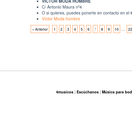
VICTOR MODA HOMBRE
C/ Antonio Maura nº4
O si quieres, puedes ponerte en contacto en el
Víctor Moda hombre
...
« Anterior
1
2
3
4
5
6
7
8
9
10
2
4musicos
Escúchanos
Música para bod