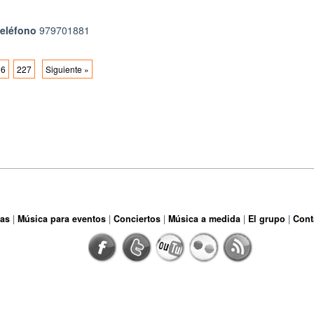
teléfono
979701881
26
227
Siguiente »
as
Música para eventos
Conciertos
Música a medida
El grupo
Cont